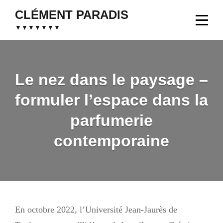
Aller
CLÉMENT PARADIS
au
▼▼▼▼▼▼▼
contenu
Le nez dans le paysage –
formuler l’espace dans la
parfumerie
contemporaine
Navigation
En octobre 2022, l’Université Jean-Jaurès de