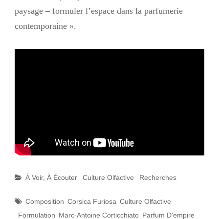
paysage – formuler l’espace dans la parfumerie
contemporaine ».
Catégories
À Voir, À Écouter
Culture Olfactive
Recherches
Étiquettes
Composition
Corsica Furiosa
Culture Olfactive
Formulation
Marc-Antoine Corticchiato
Parfum D'empire