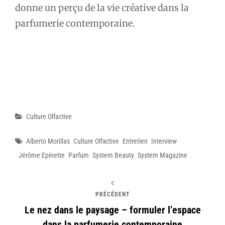
donne un perçu de la vie créative dans la
parfumerie contemporaine.
Catégories
Culture Olfactive
Étiquettes
Alberto Morillas
Culture Olfactive
Entretien
Interview
Jérôme Epinette
Parfum
System Beauty
System Magazine
PRÉCÉDENT
Le nez dans le paysage – formuler l’espace
dans la parfumerie contemporaine