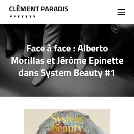
Aller
CLÉMENT PARADIS
au
▼▼▼▼▼▼▼
contenu
Face à face : Alberto
Morillas et Jérôme Epinette
dans System Beauty #1
Navigation
de