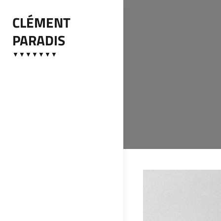
Aller
CLÉMENT
au
PARADIS
contenu
▼▼▼▼▼▼▼