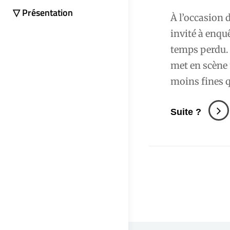
▽ Présentation
À l’occasion 
invité à enqu
temps perdu. 
met en scène 
moins fines qu
Marcel
Suite ?
Proust
:
Pot
De
Chamb
&
Vases