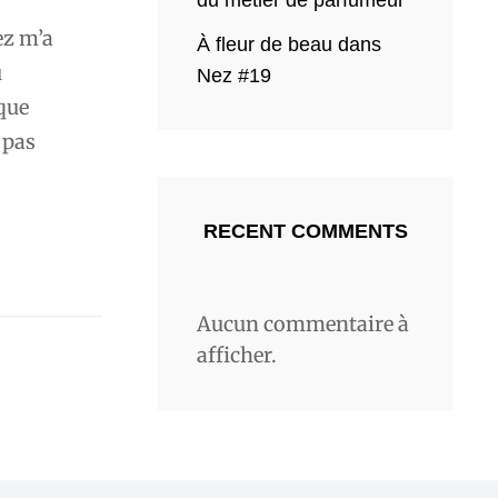
du métier de parfumeur
ez m’a
À fleur de beau dans
u
Nez #19
que
 pas
RECENT COMMENTS
Aucun commentaire à
afficher.