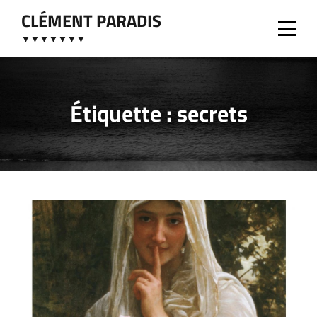
Aller
CLÉMENT PARADIS
au
▼▼▼▼▼▼▼
contenu
Étiquette :
secrets