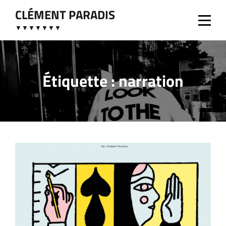
Aller
CLÉMENT PARADIS
au
▼▼▼▼▼▼▼
contenu
Étiquette :
narration