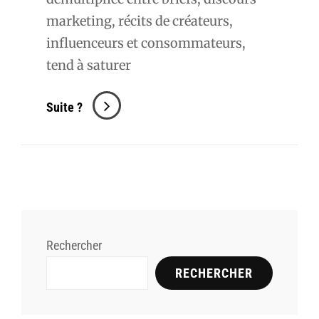
marketing, récits de créateurs,
influenceurs et consommateurs,
tend à saturer
Le
Suite ?
Brief
Et
Le
Mot
Dans
Nez
Rechercher
#20
RECHERCHER