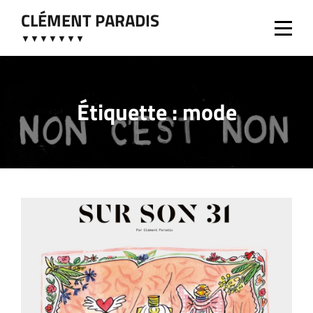
Aller
CLÉMENT PARADIS
au
▼▼▼▼▼▼▼
contenu
Étiquette :
mode