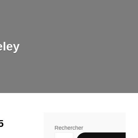
eley
5
Rechercher