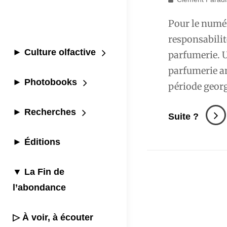
Pour le numér
responsabilité
► Culture olfactive
parfumerie. U
parfumerie an
► Photobooks
période georg
► Recherches
La
Suite ?
Parfum
► Éditions
Anglai
Dans
▼ La Fin de
Nez
l’abondance
#15
▷ À voir, à écouter