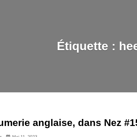
Étiquette :
he
umerie anglaise, dans Nez #1
s
Mai 11, 2023